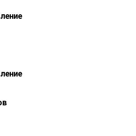
ление
ление
ов