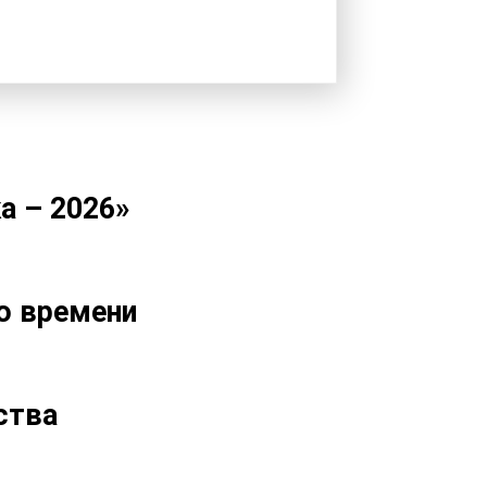
а – 2026»
го времени
ства