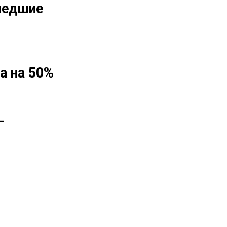
шедшие
а на 50%
-