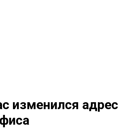
ас изменился адрес
офиса