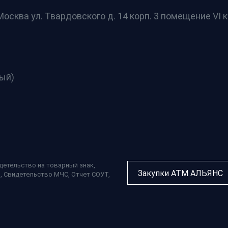
осква ул. Твардовского д. 14 корп. 3 помещение VI к
ный)
детельство на товарный знак
,
Закупки АТМ АЛЬЯНС
П
,
Свидетельство МЧС
,
Отчет СОУТ
,