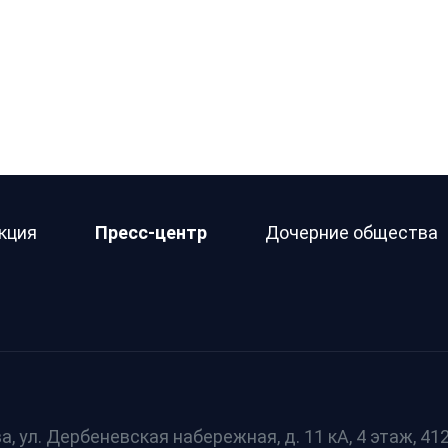
кция
Пресс-центр
Дочерние общества
а, ул. Дербеневская набережная, д. 11 кА, 4 этаж, 412 