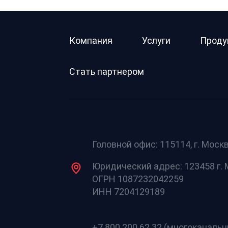
Компания
Услуги
Проду
Стать партнером
Головной офис: 115114, г. Москв
Юридический адрес: 123458 г. М
ОГРН 1087232042259
ИНН 7204129189
+7 800 200 62 32 (многоканаль