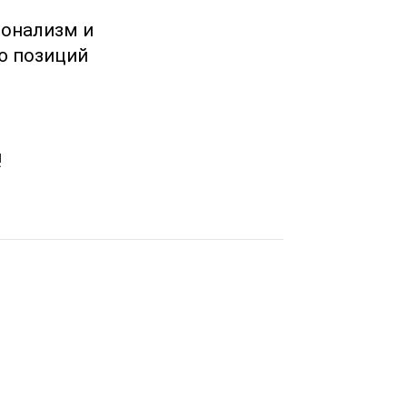
ионализм и
ю позиций
!