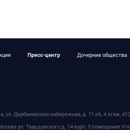
кция
Пресс-центр
Дочерние общества
а, ул. Дербеневская набережная, д. 11 кА, 4 этаж, 412 
осква ул. Твардовского д. 14 корп. 3 помещение VI к