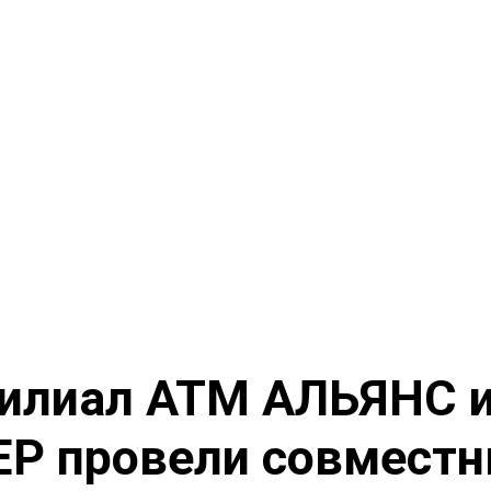
илиал АТМ АЛЬЯНС 
ЕР провели совмест