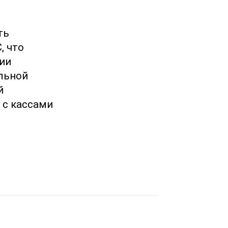
ть
, что
ии
ельной
й
 с кассами