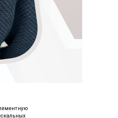
элементную
искальных