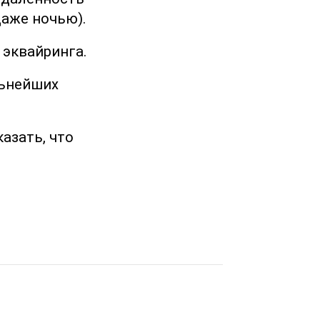
даже ночью).
 эквайринга.
льнейших
азать, что