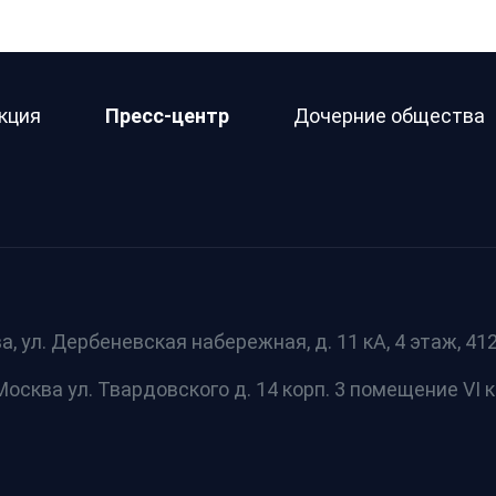
кция
Пресс-центр
Дочерние общества
а, ул. Дербеневская набережная, д. 11 кА, 4 этаж, 412 
осква ул. Твардовского д. 14 корп. 3 помещение VI к