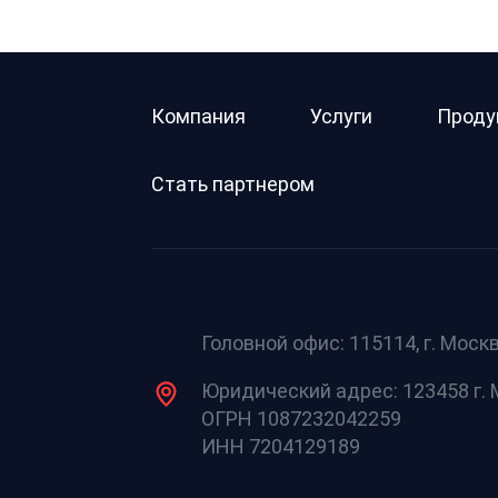
Компания
Услуги
Проду
Стать партнером
Головной офис: 115114, г. Москв
Юридический адрес: 123458 г. М
ОГРН 1087232042259
ИНН 7204129189