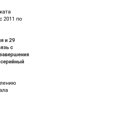
иката
с 2011 по
я и 29
язь с
 завершения
 серийный
влению
ала