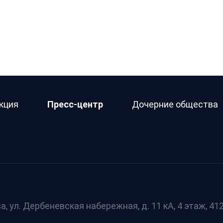
кция
Пресс-центр
Дочерние общества
а, ул. Дербеневская набережная, д. 11 кА, 4 этаж, 412 