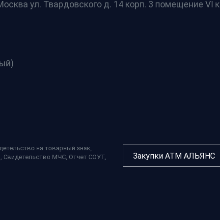
осква ул. Твардовского д. 14 корп. 3 помещение VI к
ный)
детельство на товарный знак
,
Закупки АТМ АЛЬЯНС
П
,
Свидетельство МЧС
,
Отчет СОУТ
,