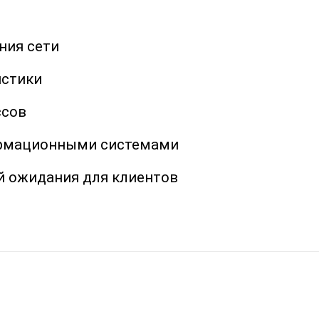
ния сети
истики
ссов
ормационными системами
й ожидания для клиентов