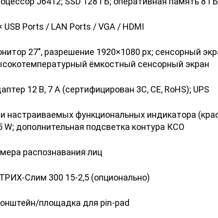
оцессор J6412; SSD 128 ГБ; оперативная память 8 ГБ; 
× USB Ports / LAN Ports / VGA / HDMI
нитор 27", разрешение 1920×1080 px; сенсорный эк
ысокотемпературный ёмкостный сенсорный экран
аптер 12 В, 7 А (сертифицирован 3C, CE, RoHS); UPS
и настраиваемых функциональных индикатора (крас
5 W; дополнительная подсветка контура КСО
амера распознавания лиц
РИХ-Слим 300 15-2,5 (опционально)
онштейн/площадка для pin-pad