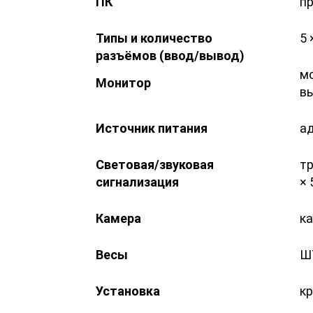
ПК
пр
Типы и количество
5 
разъёмов (ввод/вывод)
мо
Монитор
в
Источник питания
ад
Световая/звуковая
тр
сигнализация
× 
Камера
к
Весы
ШТ
Установка
кр