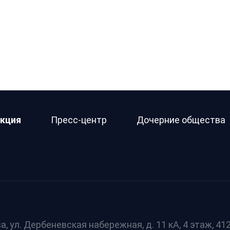
кция
Пресс-центр
Дочерние общества
а, ул. Дербеневская набережная, д. 11 кА, 4 этаж, 412 