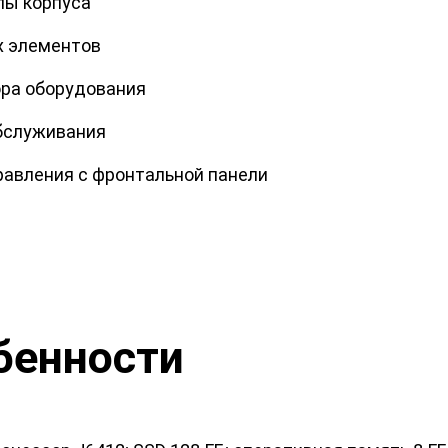
лы корпуса
х элементов
ора оборудования
бслуживания
равления с фронтальной панели
бенности