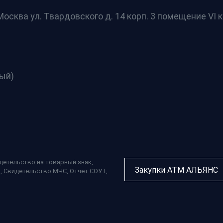
осква ул. Твардовского д. 14 корп. 3 помещение VI к
ный)
детельство на товарный знак
,
Закупки АТМ АЛЬЯНС
П
,
Свидетельство МЧС
,
Отчет СОУТ
,