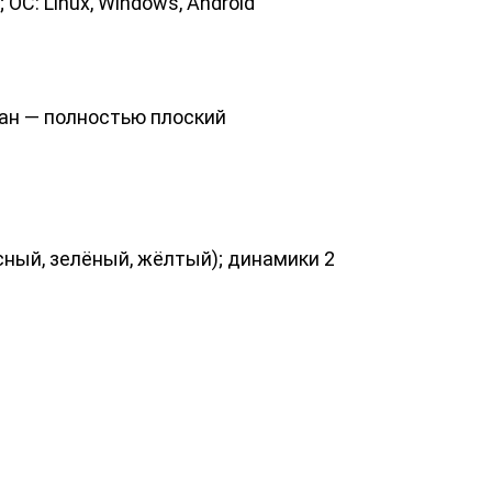
ОС: Linux, Windows, Android
ран — полностью плоский
ный, зелёный, жёлтый); динамики 2